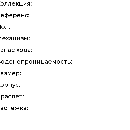
оллекция:
Референс:
ол:
Механизм:
апас хода:
Водонепроницаемость:
азмер:
орпус:
раслет:
астёжка: