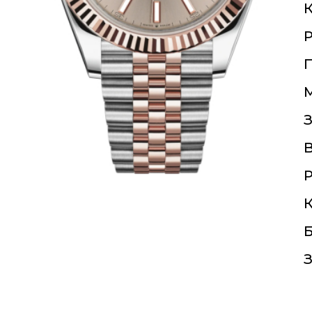
К
П
З
Р
К
Б
З