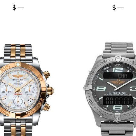
$ —
$ —