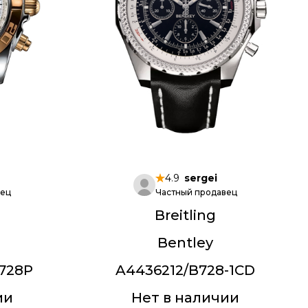
4.9
sergei
вец
Частный продавец
Breitling
t
Bentley
/728P
A4436212/B728-1CD
ии
Нет в наличии