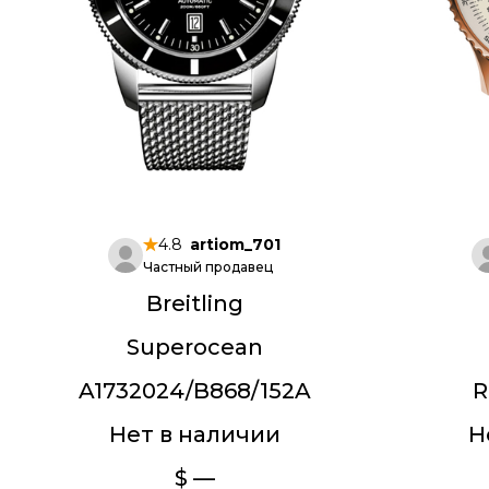
4.8
artiom_701
Частный продавец
Breitling
Superocean
A1732024/B868/152A
R
Нет в наличии
Н
$ —