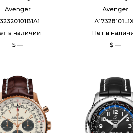
Avenger
Avenger
32320101B1A1
A17328101L1
ет в наличии
Нет в налич
$ —
$ —