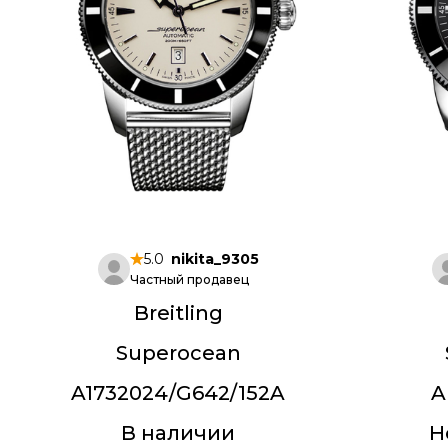
5.0
nikita_9305
Частный продавец
Breitling
Superocean
A1732024/G642/152A
A
В наличии
Н