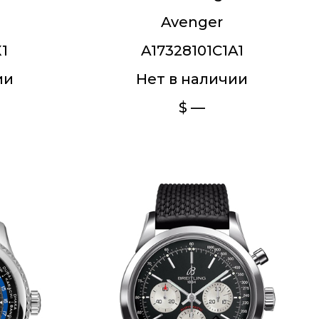
Avenger
X1
A17328101C1A1
ии
Нет в наличии
$ —