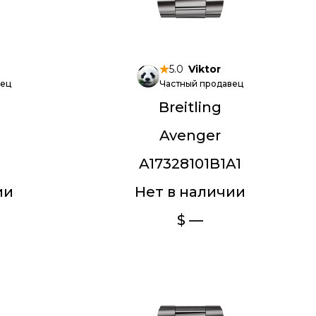
5.0
Viktor
вец
Частный продавец
Breitling
Avenger
A17328101B1A1
ии
Нет в наличии
$ —