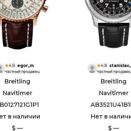
4.8
egor_m
4.8
stanislav
Частный продавец
Частный продаве
Breitling
Breitling
Navitimer
Navitimer
B0127121G1P1
AB3521U41B1
ет в наличии
Нет в налич
$ —
$ —