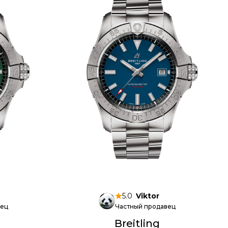
5.0
Viktor
вец
Частный продавец
Breitling