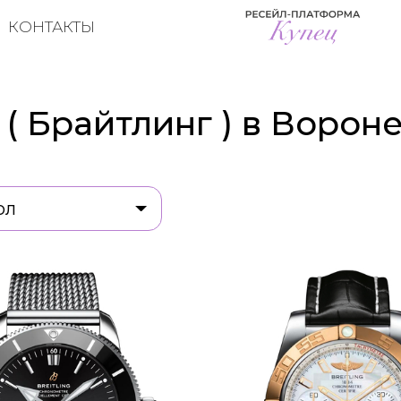
КОНТАКТЫ
g ( Брайтлинг ) в Ворон
ол