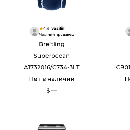
4.9
vasiliil
Частный продавец
Breitling
Superocean
A1732016/C734-3LT
CB01
Нет в наличии
Н
$ —