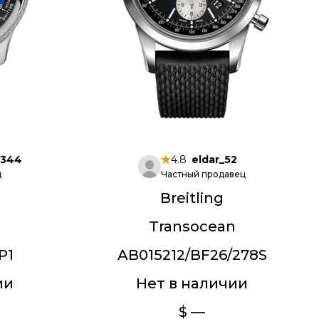
_344
4.8
eldar_52
ц
Частный продавец
Breitling
Transocean
P1
AB015212/BF26/278S
ии
Нет в наличии
$ —