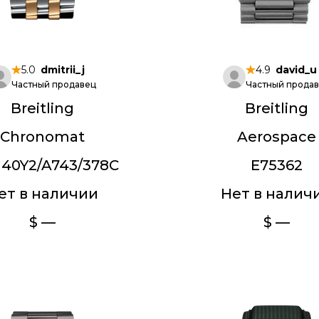
5.0
dmitrii_j
4.9
david_u
Частный продавец
Частный прода
Breitling
Breitling
Chronomat
Aerospace
40Y2/A743/378C
E75362
ет в наличии
Нет в налич
$ —
$ —