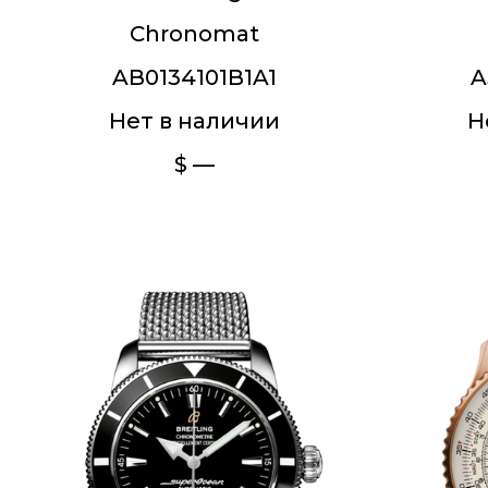
Chronomat
AB0134101B1A1
A
Нет в наличии
Н
$ —