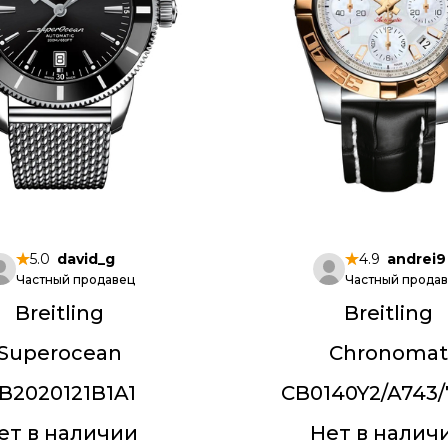
5.0
david_g
4.9
andrei9
Частный продавец
Частный прода
Breitling
Breitling
Superocean
Chronoma
B2020121B1A1
CB0140Y2/A743
ет в наличии
Нет в налич