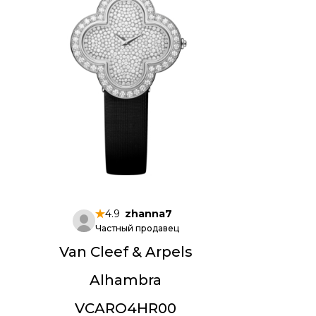
4.9
zhanna7
Частный продавец
Van Cleef & Arpels
Alhambra
VCARO4HR00